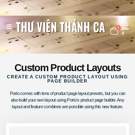
0
Giỏ
0
Custom Product Layouts
CREATE A CUSTOM PRODUCT LAYOUT USING
PAGE BUILDER
Porto comes with tens of product page layout presets, but you can
also build your own layout using Porto's product page builder. Any
layout and feature combines are possible using this new feature.