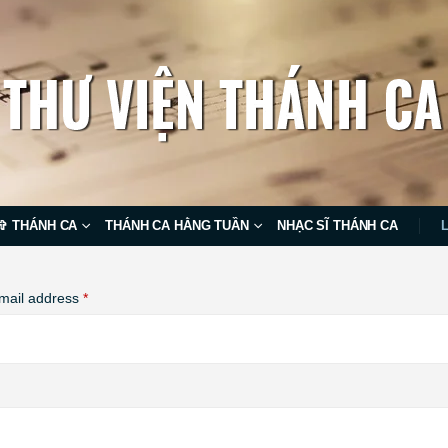
✞ THÁNH CA
THÁNH CA HẰNG TUẦN
NHẠC SĨ THÁNH CA
Required
mail address
*
uired