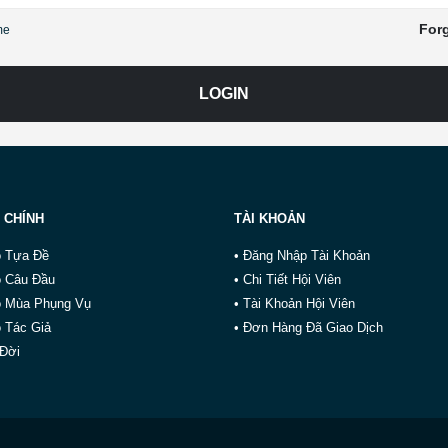
For
me
LOGIN
 CHÍNH
TÀI KHOẢN
o Tựa Đề
• Đăng Nhập Tài Khoản
o Câu Đầu
• Chi Tiết Hội Viên
o Mùa Phụng Vụ
• Tài Khoản Hội Viên
 Tác Giả
• Đơn Hàng Đã Giao Dịch
 Đời