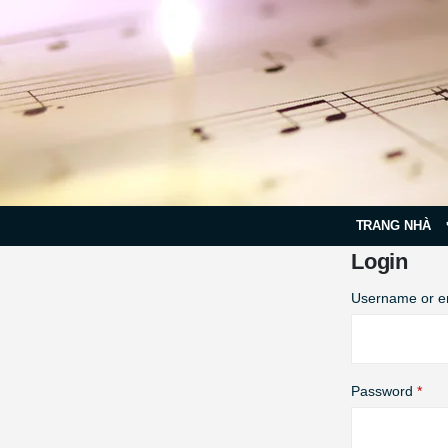
TRANG NHÀ
Login
Username or e
Req
Password
*