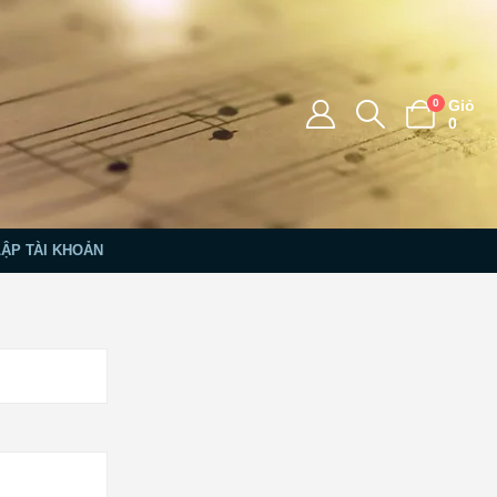
0
Giỏ
0
LẬP TÀI KHOẢN