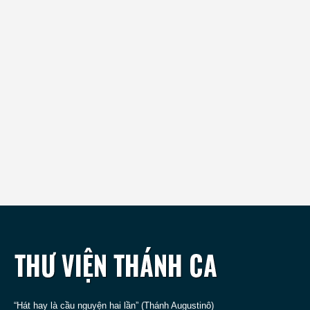
“Hát hay là cầu nguyện hai lần” (Thánh Augustinô)