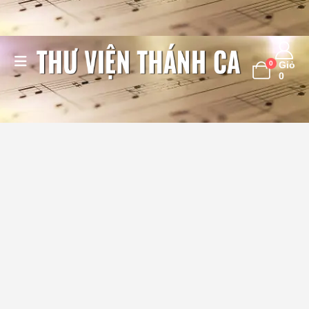
0
Giỏ
0