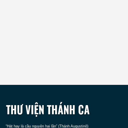
“Hát hay là cầu nguyện hai lần” (Thánh Augustinô)