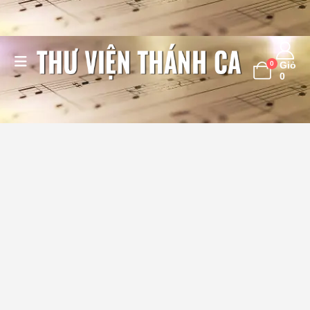
0
Giỏ
0