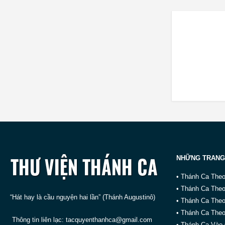
NHỮNG TRANG
• Thánh Ca The
• Thánh Ca The
“Hát hay là cầu nguyện hai lần” (Thánh Augustinô)
• Thánh Ca The
• Thánh Ca Theo
Thông tin liên lạc:
tacquyenthanhca@gmail.com
• Thánh Ca Vào