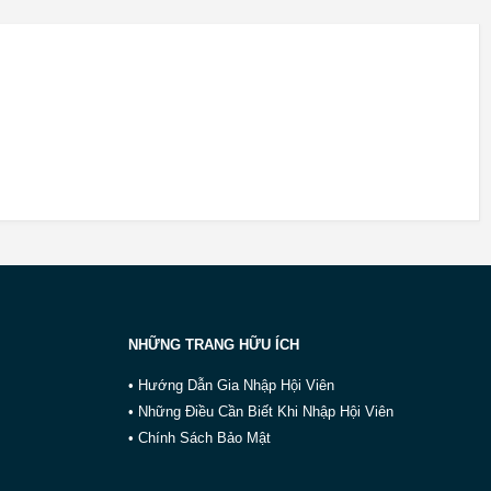
NHỮNG TRANG HỮU ÍCH
• Hướng Dẫn Gia Nhập Hội Viên
• Những Điều Cần Biết Khi Nhập Hội Viên
• Chính Sách Bảo Mật