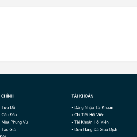
 CHÍNH
TÀI KHOẢN
o Tựa Đề
• Đăng Nhập Tài Khoản
o Câu Đầu
• Chi Tiết Hội Viên
o Mùa Phụng Vụ
• Tài Khoản Hội Viên
 Tác Giả
• Đơn Hàng Đã Giao Dịch
 Đời