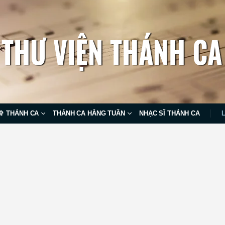
✞ THÁNH CA
THÁNH CA HẰNG TUẦN
NHẠC SĨ THÁNH CA