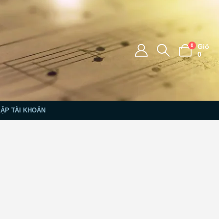
0
Giỏ
0
LẬP TÀI KHOẢN