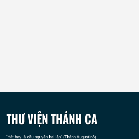
“Hát hay là cầu nguyện hai lần” (Thánh Augustinô)