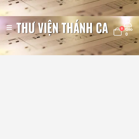
0
Giỏ
0