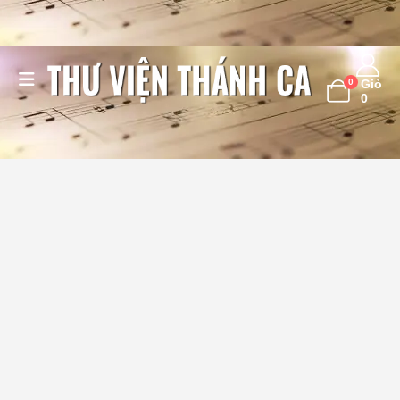
0
Giỏ
0