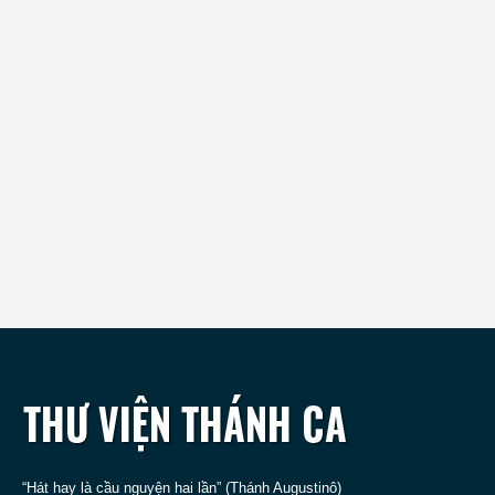
“Hát hay là cầu nguyện hai lần” (Thánh Augustinô)