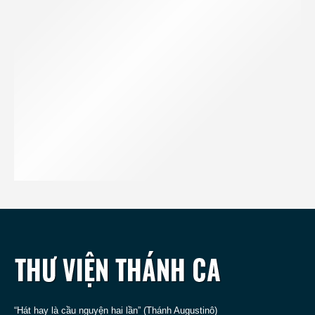
“Hát hay là cầu nguyện hai lần” (Thánh Augustinô)