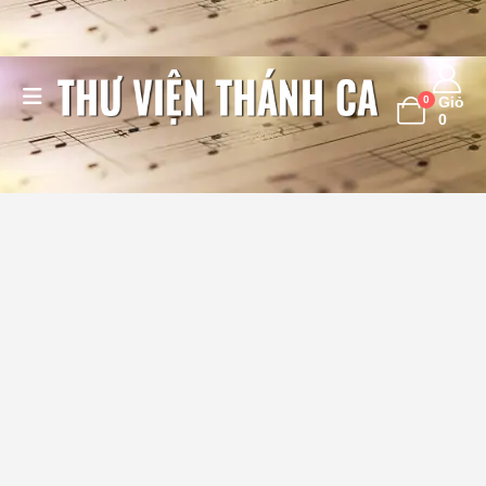
0
Giỏ
0