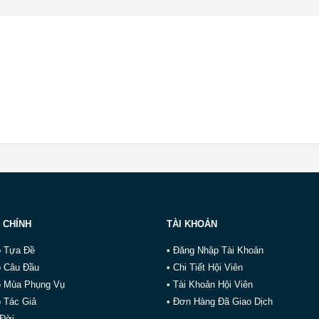
 CHÍNH
TÀI KHOẢN
o Tựa Đề
• Đăng Nhập Tài Khoản
o Câu Đầu
• Chi Tiết Hội Viên
o Mùa Phụng Vụ
• Tài Khoản Hội Viên
 Tác Giả
• Đơn Hàng Đã Giao Dịch
 Đời