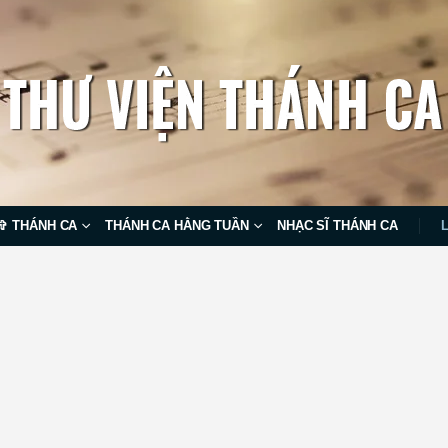
✞ THÁNH CA
THÁNH CA HẰNG TUẦN
NHẠC SĨ THÁNH CA