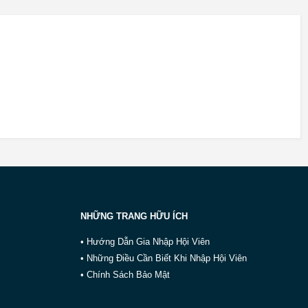
NHỮNG TRANG HỮU ÍCH
• Hướng Dẫn Gia Nhập Hội Viên
• Những Điều Cần Biết Khi Nhập Hội Viên
• Chính Sách Bảo Mật