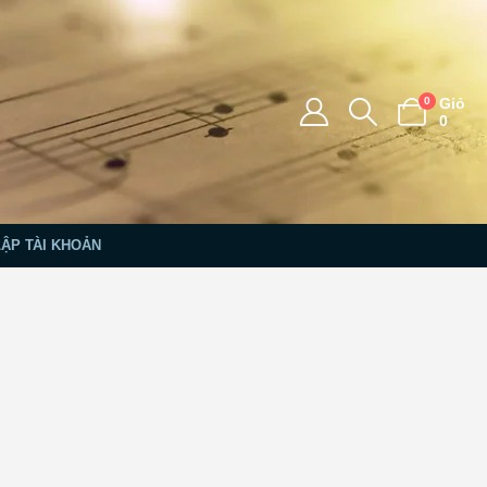
0
Giỏ
0
LẬP TÀI KHOẢN