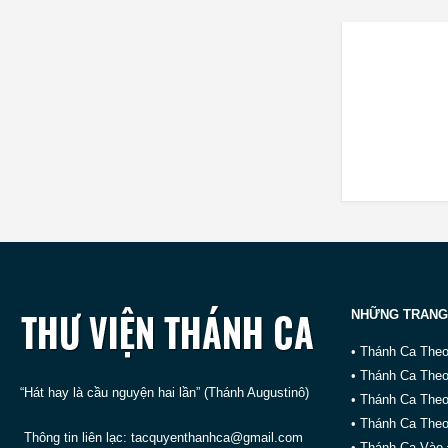
NHỮNG TRANG
• Thánh Ca The
• Thánh Ca The
“Hát hay là cầu nguyện hai lần” (Thánh Augustinô)
• Thánh Ca The
• Thánh Ca Theo
Thông tin liên lạc:
tacquyenthanhca@gmail.com
• Thánh Ca Vào