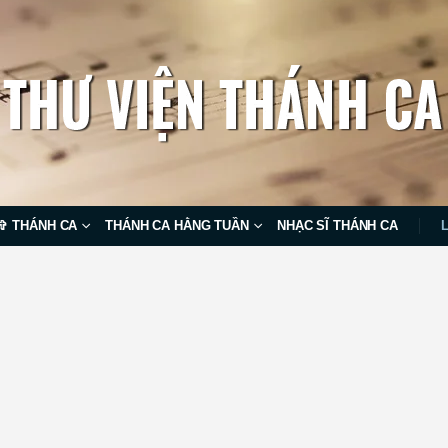
✞ THÁNH CA
THÁNH CA HẰNG TUẦN
NHẠC SĨ THÁNH CA