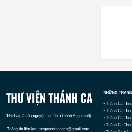
NHỮNG TRANG
• Thánh Ca The
• Thánh Ca The
“Hát hay là cầu nguyện hai lần” (Thánh Augustinô)
• Thánh Ca The
• Thánh Ca Theo
Thông tin liên lạc:
tacquyenthanhca@gmail.com
• Thánh Ca Vào