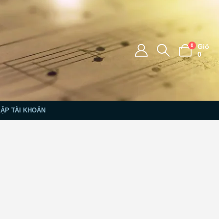
0
Giỏ
0
LẬP TÀI KHOẢN