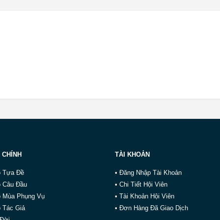
 CHÍNH
TÀI KHOẢN
o Tựa Đề
• Đăng Nhập Tài Khoản
o Câu Đầu
• Chi Tiết Hội Viên
o Mùa Phụng Vụ
• Tài Khoản Hội Viên
 Tác Giả
• Đơn Hàng Đã Giao Dịch
 Đời