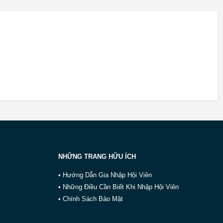
NHỮNG TRANG HỮU ÍCH
• Hướng Dẫn Gia Nhập Hội Viên
• Những Điều Cần Biết Khi Nhập Hội Viên
• Chính Sách Bảo Mật