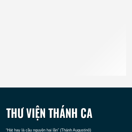
“Hát hay là cầu nguyện hai lần” (Thánh Augustinô)