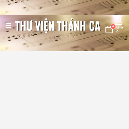
0
Giỏ
0