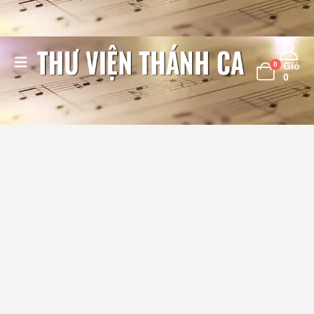
0
Giỏ
0