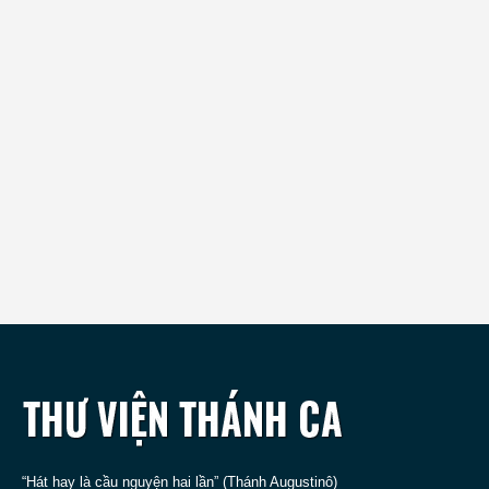
“Hát hay là cầu nguyện hai lần” (Thánh Augustinô)