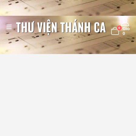
0
Giỏ
0