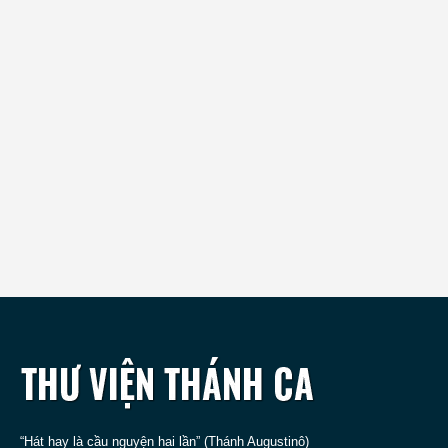
“Hát hay là cầu nguyện hai lần” (Thánh Augustinô)