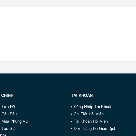
 CHÍNH
TÀI KHOẢN
o Tựa Đề
• Đăng Nhập Tài Khoản
o Câu Đầu
• Chi Tiết Hội Viên
o Mùa Phụng Vụ
• Tài Khoản Hội Viên
 Tác Giả
• Đơn Hàng Đã Giao Dịch
 Đời