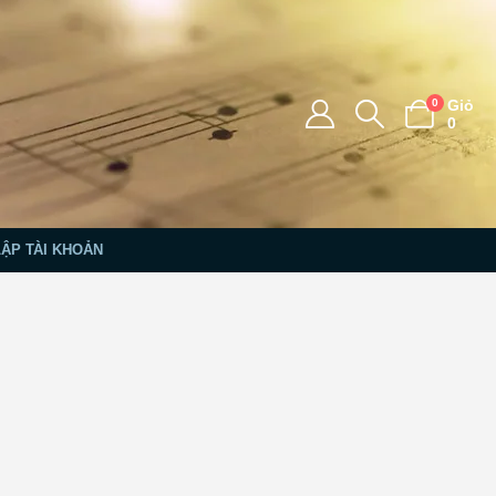
0
Giỏ
0
LẬP TÀI KHOẢN