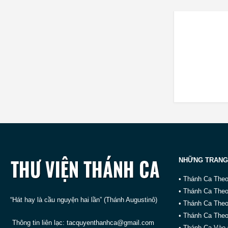
NHỮNG TRANG
• Thánh Ca The
• Thánh Ca The
“Hát hay là cầu nguyện hai lần” (Thánh Augustinô)
• Thánh Ca The
• Thánh Ca Theo
Thông tin liên lạc:
tacquyenthanhca@gmail.com
• Thánh Ca Vào