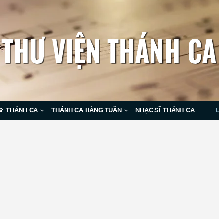
✞ THÁNH CA
THÁNH CA HẰNG TUẦN
NHẠC SĨ THÁNH CA