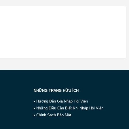
NHỮNG TRANG HỮU ÍCH
• Hướng Dẫn Gia Nhập Hội Viên
• Những Điều Cần Biết Khi Nhập Hội Viên
• Chính Sách Bảo Mật