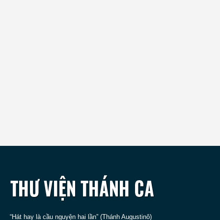
“Hát hay là cầu nguyện hai lần” (Thánh Augustinô)