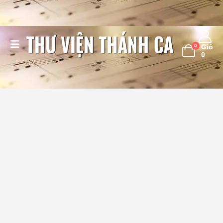
0
Giỏ
0