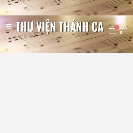
0
Giỏ
0