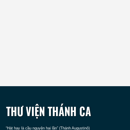
“Hát hay là cầu nguyện hai lần” (Thánh Augustinô)