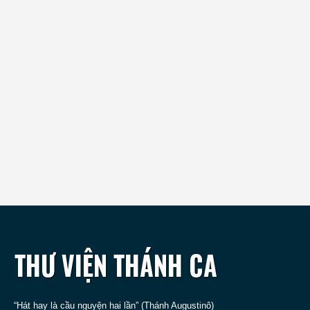
“Hát hay là cầu nguyện hai lần” (Thánh Augustinô)