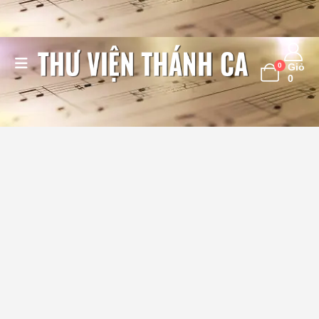
0
Giỏ
0