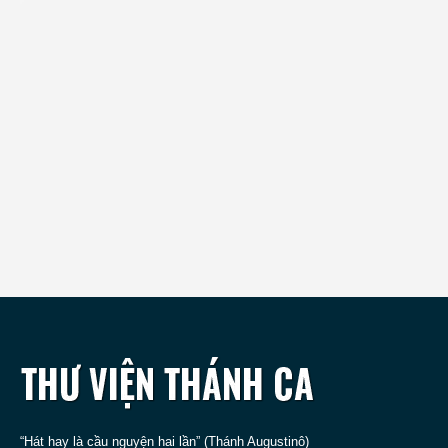
“Hát hay là cầu nguyện hai lần” (Thánh Augustinô)