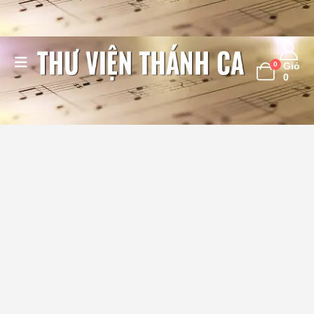
0
Giỏ
0