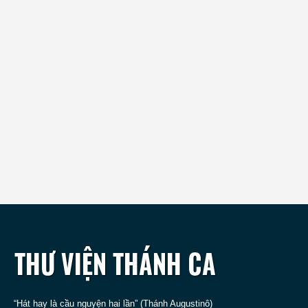
“Hát hay là cầu nguyện hai lần” (Thánh Augustinô)