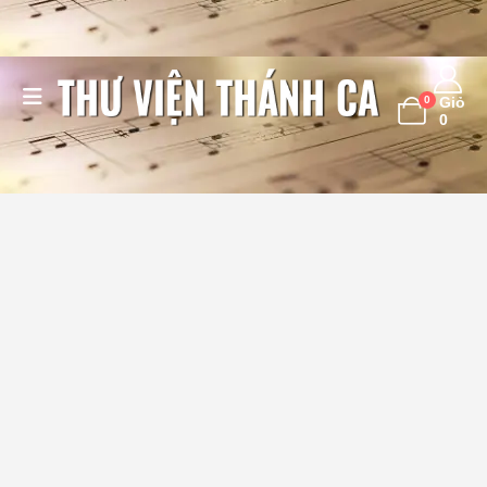
0
Giỏ
0