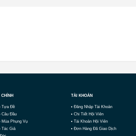
 CHÍNH
TÀI KHOẢN
o Tựa Đề
• Đăng Nhập Tài Khoản
o Câu Đầu
• Chi Tiết Hội Viên
o Mùa Phụng Vụ
• Tài Khoản Hội Viên
 Tác Giả
• Đơn Hàng Đã Giao Dịch
 Đời