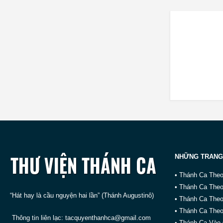
NHỮNG TRANG
• Thánh Ca The
• Thánh Ca The
“Hát hay là cầu nguyện hai lần” (Thánh Augustinô)
• Thánh Ca The
• Thánh Ca Theo
Thông tin liên lạc:
tacquyenthanhca@gmail.com
• Thánh Ca Vào