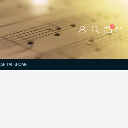
0
Giỏ
0
LẬP TÀI KHOẢN