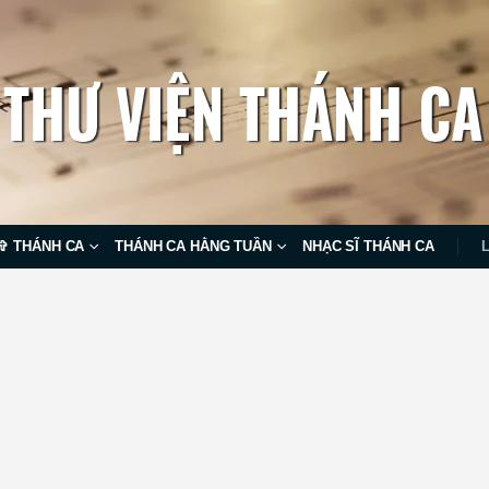
✞ THÁNH CA
THÁNH CA HẰNG TUẦN
NHẠC SĨ THÁNH CA