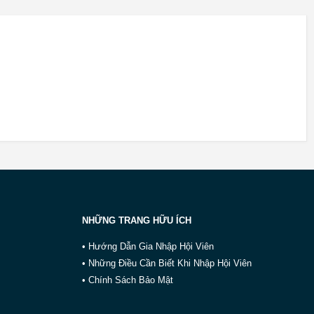
NHỮNG TRANG HỮU ÍCH
• Hướng Dẫn Gia Nhập Hội Viên
• Những Điều Cần Biết Khi Nhập Hội Viên
• Chính Sách Bảo Mật