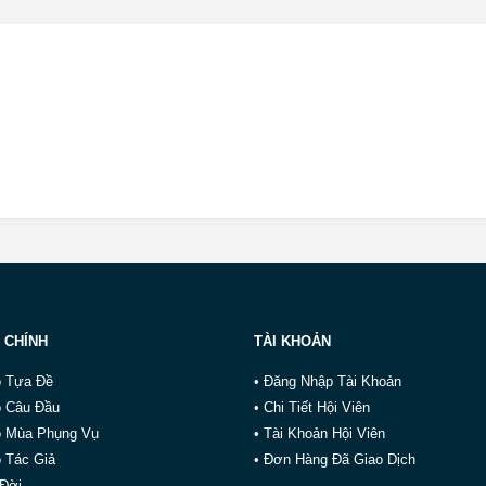
 CHÍNH
TÀI KHOẢN
o Tựa Đề
• Đăng Nhập Tài Khoản
o Câu Đầu
• Chi Tiết Hội Viên
o Mùa Phụng Vụ
• Tài Khoản Hội Viên
 Tác Giả
• Đơn Hàng Đã Giao Dịch
 Đời