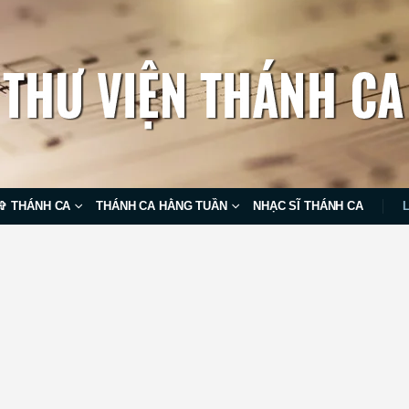
✞ THÁNH CA
THÁNH CA HẰNG TUẦN
NHẠC SĨ THÁNH CA