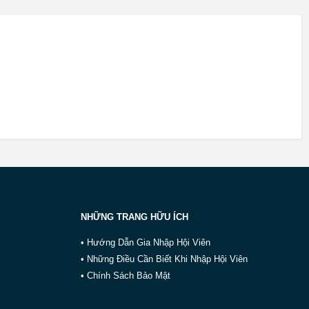
NHỮNG TRANG HỮU ÍCH
• Hướng Dẫn Gia Nhập Hội Viên
• Những Điều Cần Biết Khi Nhập Hội Viên
• Chính Sách Bảo Mật