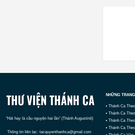
NHỮNG TRANG
• Thánh Ca The
• Thánh Ca The
“Hát hay là cầu nguyện hai lần” (Thánh Augustinô)
• Thánh Ca The
• Thánh Ca Theo
Thông tin liên lạc:
tacquyenthanhca@gmail.com
• Thánh Ca Vào