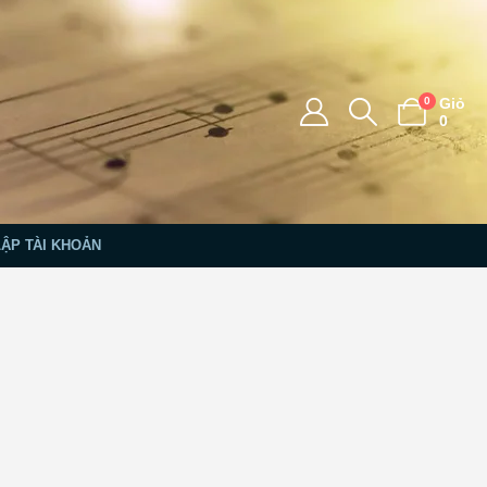
0
Giỏ
0
LẬP TÀI KHOẢN