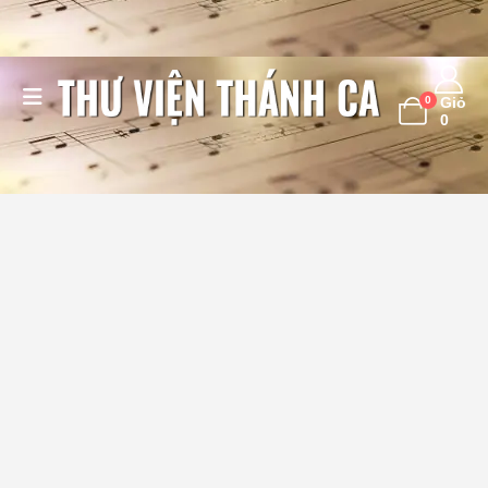
0
Giỏ
0