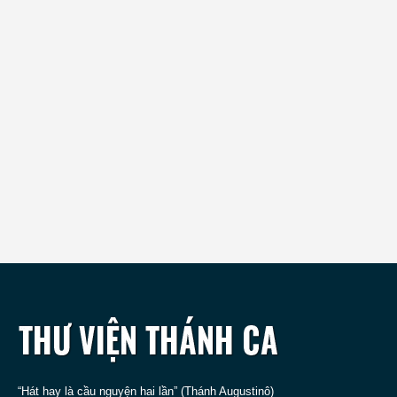
“Hát hay là cầu nguyện hai lần” (Thánh Augustinô)