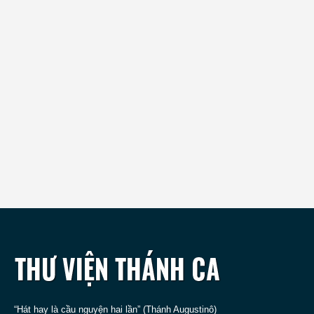
“Hát hay là cầu nguyện hai lần” (Thánh Augustinô)