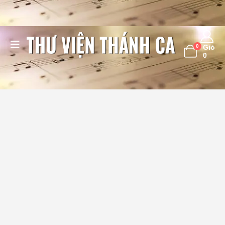
0
Giỏ
0