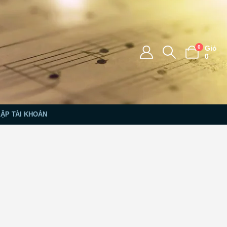
0
Giỏ
0
LẬP TÀI KHOẢN