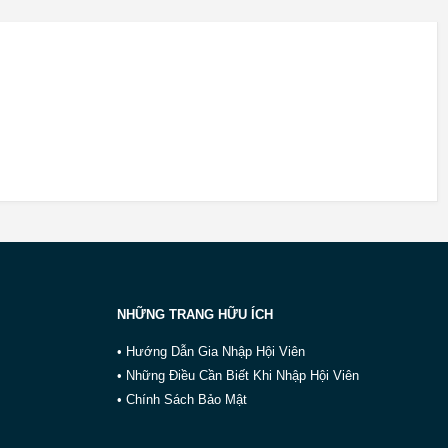
NHỮNG TRANG HỮU ÍCH
• Hướng Dẫn Gia Nhập Hội Viên
• Những Điều Cần Biết Khi Nhập Hội Viên
• Chính Sách Bảo Mật