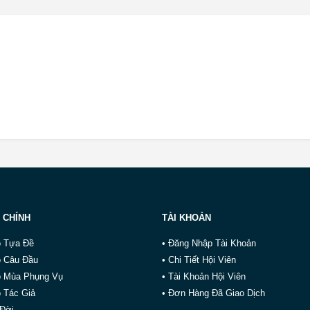
 CHÍNH
TÀI KHOẢN
o Tựa Đề
• Đăng Nhập Tài Khoản
o Câu Đầu
• Chi Tiết Hội Viên
o Mùa Phụng Vụ
• Tài Khoản Hội Viên
 Tác Giả
• Đơn Hàng Đã Giao Dịch
 Đời