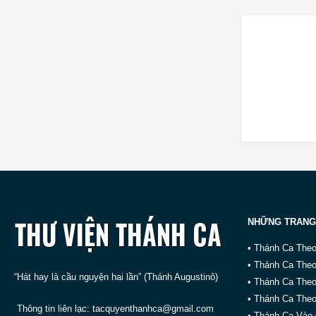
NHỮNG TRANG
• Thánh Ca The
• Thánh Ca The
“Hát hay là cầu nguyện hai lần” (Thánh Augustinô)
• Thánh Ca The
• Thánh Ca Theo
Thông tin liên lạc:
tacquyenthanhca@gmail.com
• Thánh Ca Vào