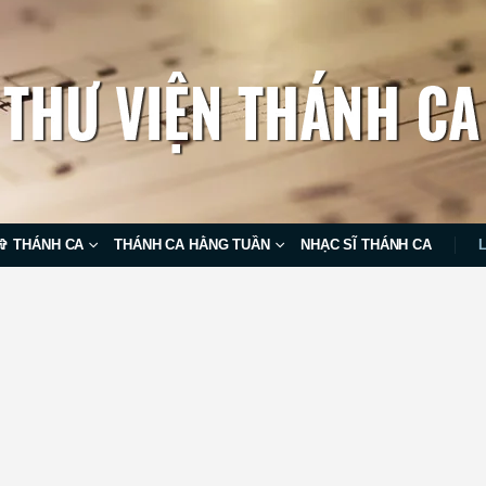
✞ THÁNH CA
THÁNH CA HẰNG TUẦN
NHẠC SĨ THÁNH CA