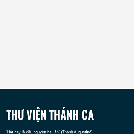
“Hát hay là cầu nguyện hai lần” (Thánh Augustinô)