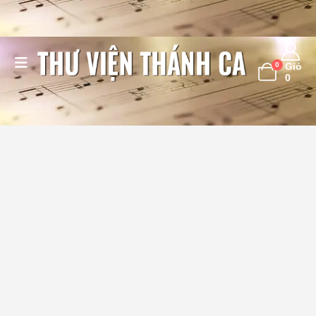
0
Giỏ
0