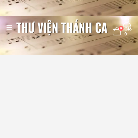
0
Giỏ
0