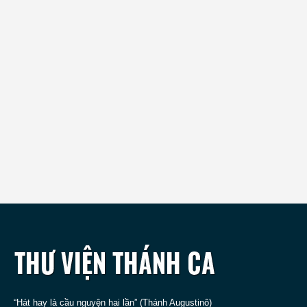
“Hát hay là cầu nguyện hai lần” (Thánh Augustinô)