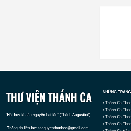
NHỮNG TRANG
• Thánh Ca The
• Thánh Ca The
“Hát hay là cầu nguyện hai lần” (Thánh Augustinô)
• Thánh Ca The
• Thánh Ca Theo
Thông tin liên lạc:
tacquyenthanhca@gmail.com
• Thánh Ca Vào