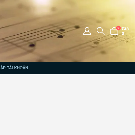
0
Giỏ
0
LẬP TÀI KHOẢN