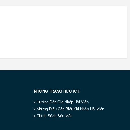
NHỮNG TRANG HỮU ÍCH
• Hướng Dẫn Gia Nhập Hội Viên
• Những Điều Cần Biết Khi Nhập Hội Viên
• Chính Sách Bảo Mật