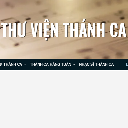
✞ THÁNH CA
THÁNH CA HẰNG TUẦN
NHẠC SĨ THÁNH CA