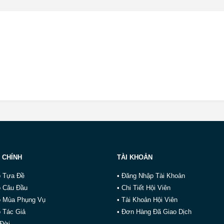
 CHÍNH
TÀI KHOẢN
o Tựa Đề
• Đăng Nhập Tài Khoản
o Câu Đầu
• Chi Tiết Hội Viên
o Mùa Phụng Vụ
• Tài Khoản Hội Viên
 Tác Giả
• Đơn Hàng Đã Giao Dịch
 Đời