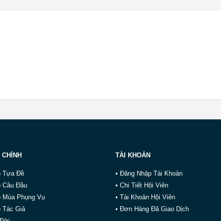
 CHÍNH
TÀI KHOẢN
o Tựa Đề
• Đăng Nhập Tài Khoản
o Câu Đầu
• Chi Tiết Hội Viên
o Mùa Phụng Vụ
• Tài Khoản Hội Viên
 Tác Giả
• Đơn Hàng Đã Giao Dịch
 Đời