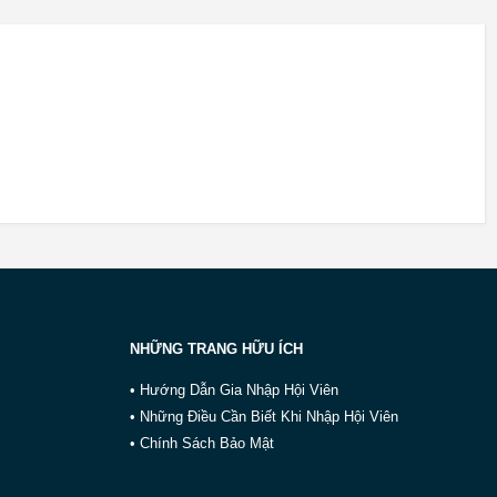
NHỮNG TRANG HỮU ÍCH
• Hướng Dẫn Gia Nhập Hội Viên
• Những Điều Cần Biết Khi Nhập Hội Viên
• Chính Sách Bảo Mật