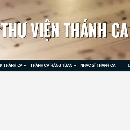
✞ THÁNH CA
THÁNH CA HẰNG TUẦN
NHẠC SĨ THÁNH CA