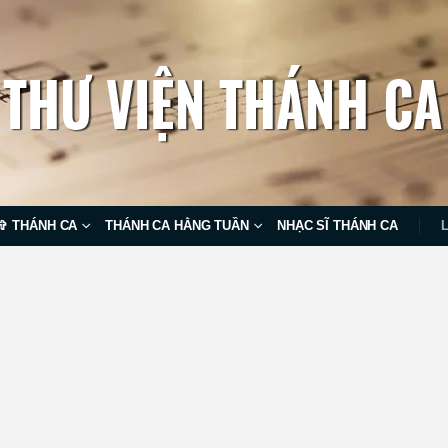
✞ THÁNH CA
THÁNH CA HẰNG TUẦN
NHẠC SĨ THÁNH CA