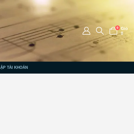
0
Giỏ
0
LẬP TÀI KHOẢN