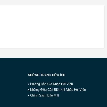
NHỮNG TRANG HỮU ÍCH
• Hướng Dẫn Gia Nhập Hội Viên
• Những Điều Cần Biết Khi Nhập Hội Viên
• Chính Sách Bảo Mật