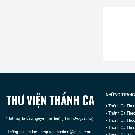
NHỮNG TRANG
• Thánh Ca The
• Thánh Ca The
“Hát hay là cầu nguyện hai lần” (Thánh Augustinô)
• Thánh Ca The
• Thánh Ca Theo
Thông tin liên lạc:
tacquyenthanhca@gmail.com
• Thánh Ca Vào