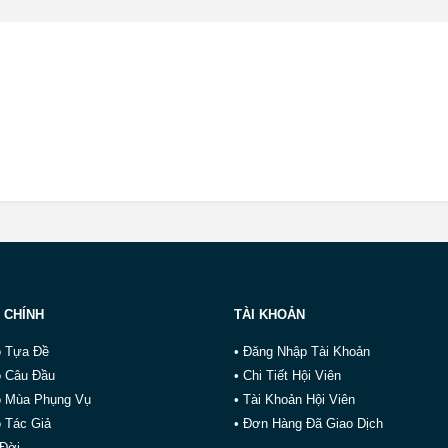
 CHÍNH
TÀI KHOẢN
o Tựa Đề
• Đăng Nhập Tài Khoản
o Câu Đầu
• Chi Tiết Hội Viên
o Mùa Phụng Vụ
• Tài Khoản Hội Viên
 Tác Giả
• Đơn Hàng Đã Giao Dịch
 Đời