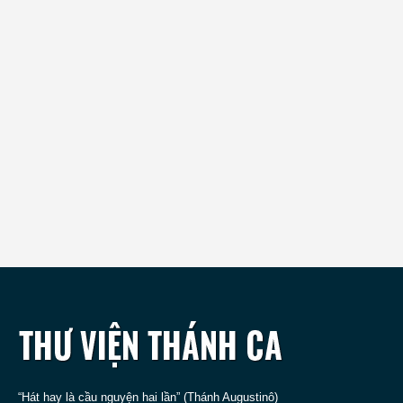
“Hát hay là cầu nguyện hai lần” (Thánh Augustinô)