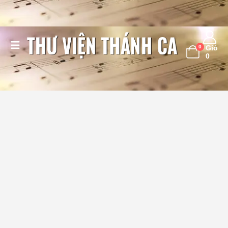
0
Giỏ
0