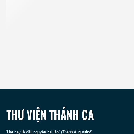
“Hát hay là cầu nguyện hai lần” (Thánh Augustinô)