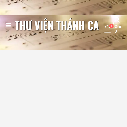
0
Giỏ
0