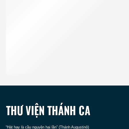
“Hát hay là cầu nguyện hai lần” (Thánh Augustinô)