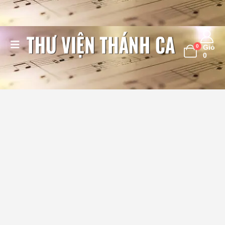
0
Giỏ
0