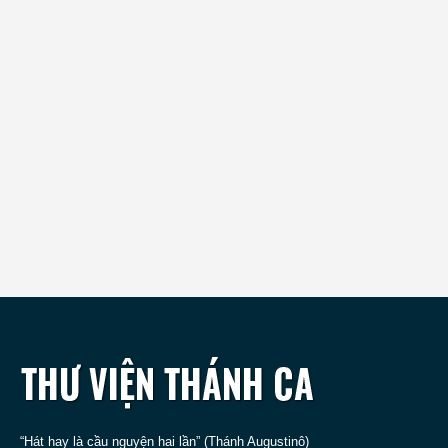
“Hát hay là cầu nguyện hai lần” (Thánh Augustinô)