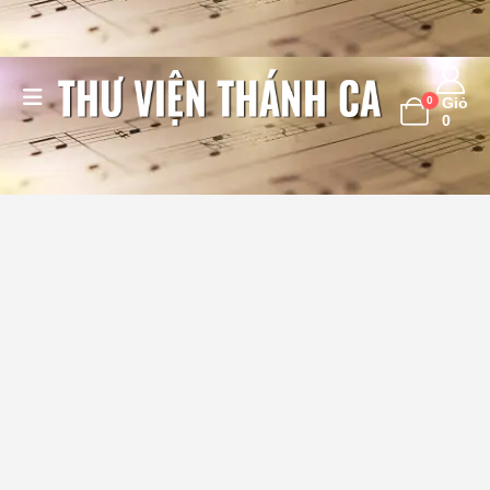
0
Giỏ
0