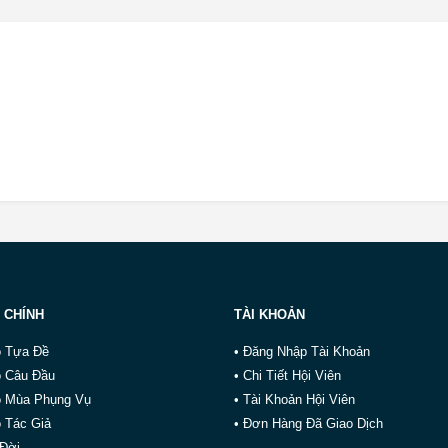
 CHÍNH
TÀI KHOẢN
o Tựa Đề
• Đăng Nhập Tài Khoản
o Câu Đầu
• Chi Tiết Hội Viên
o Mùa Phụng Vụ
• Tài Khoản Hội Viên
 Tác Giả
• Đơn Hàng Đã Giao Dịch
 Đời