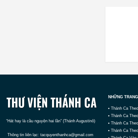
NHỮNG TRANG
• Thánh Ca The
• Thánh Ca The
“Hát hay là cầu nguyện hai lần” (Thánh Augustinô)
• Thánh Ca The
• Thánh Ca Theo
Thông tin liên lạc:
tacquyenthanhca@gmail.com
• Thánh Ca Vào