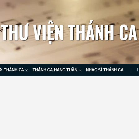
✞ THÁNH CA
THÁNH CA HẰNG TUẦN
NHẠC SĨ THÁNH CA