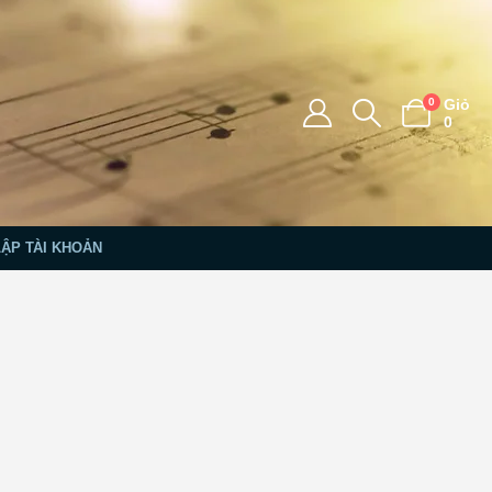
0
Giỏ
0
LẬP TÀI KHOẢN