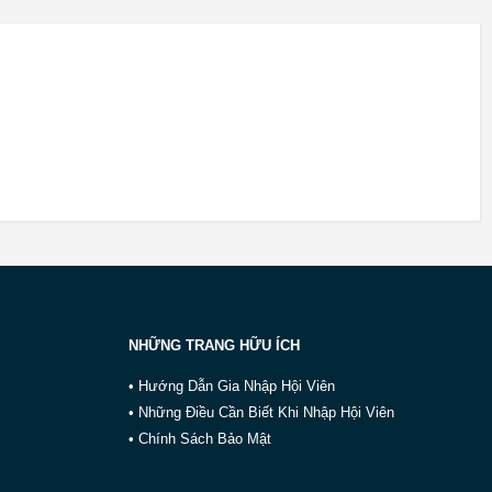
NHỮNG TRANG HỮU ÍCH
• Hướng Dẫn Gia Nhập Hội Viên
• Những Điều Cần Biết Khi Nhập Hội Viên
• Chính Sách Bảo Mật