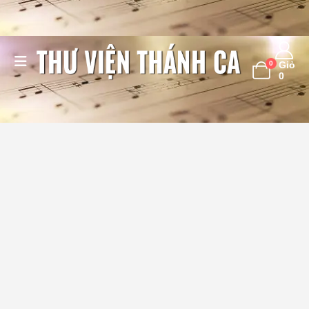
0
Giỏ
0