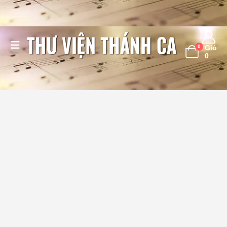
0
Giỏ
0