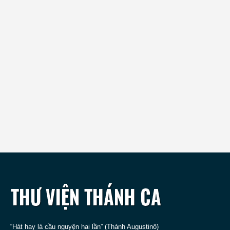
“Hát hay là cầu nguyện hai lần” (Thánh Augustinô)