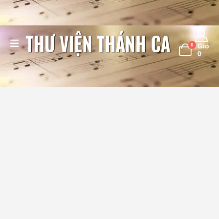
0
Giỏ
0