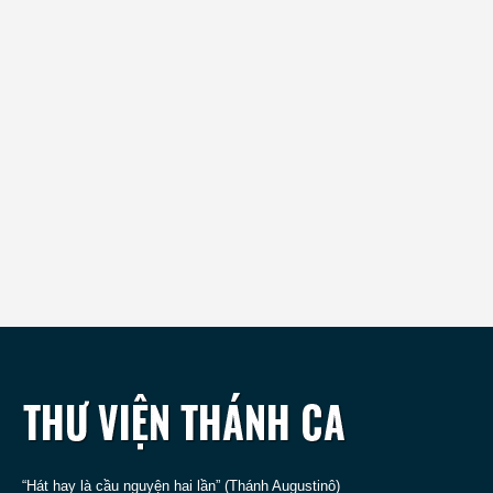
“Hát hay là cầu nguyện hai lần” (Thánh Augustinô)