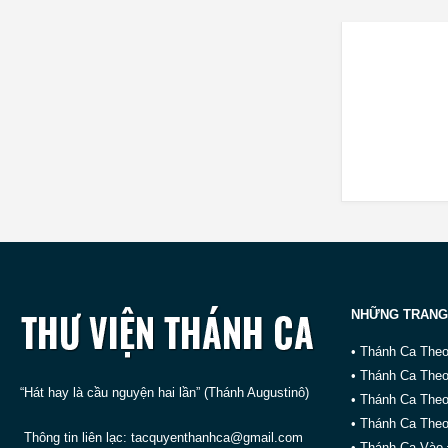
NHỮNG TRANG
• Thánh Ca The
• Thánh Ca The
“Hát hay là cầu nguyện hai lần” (Thánh Augustinô)
• Thánh Ca The
• Thánh Ca Theo
Thông tin liên lạc:
tacquyenthanhca@gmail.com
• Thánh Ca Vào