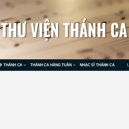
✞ THÁNH CA
THÁNH CA HẰNG TUẦN
NHẠC SĨ THÁNH CA