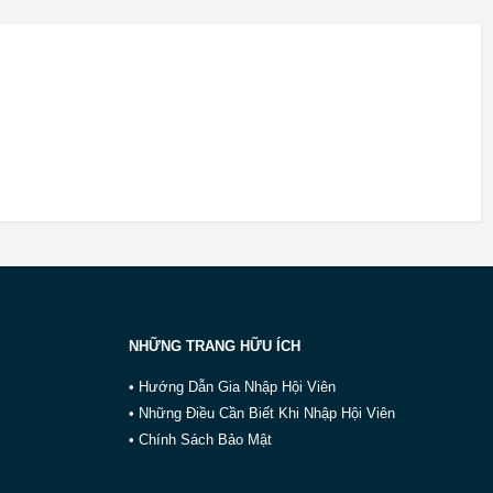
NHỮNG TRANG HỮU ÍCH
• Hướng Dẫn Gia Nhập Hội Viên
• Những Điều Cần Biết Khi Nhập Hội Viên
• Chính Sách Bảo Mật