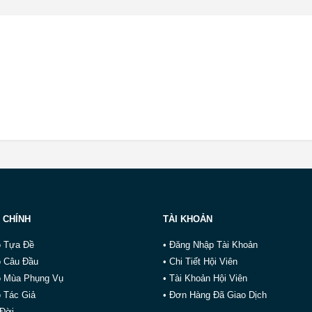
 CHÍNH
TÀI KHOẢN
o Tựa Đề
• Đăng Nhập Tài Khoản
o Câu Đầu
• Chi Tiết Hội Viên
o Mùa Phụng Vụ
• Tài Khoản Hội Viên
 Tác Giả
• Đơn Hàng Đã Giao Dịch
 Đời