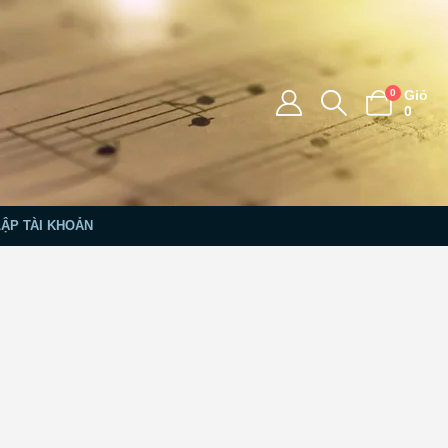
0
Giỏ
0
LẬP TÀI KHOẢN