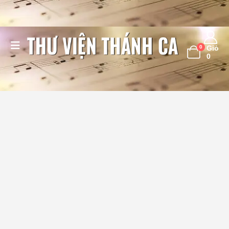
0
Giỏ
0