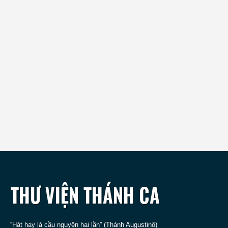
“Hát hay là cầu nguyện hai lần” (Thánh Augustinô)