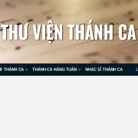
✞ THÁNH CA
THÁNH CA HẰNG TUẦN
NHẠC SĨ THÁNH CA