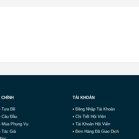
 CHÍNH
TÀI KHOẢN
o Tựa Đề
• Đăng Nhập Tài Khoản
o Câu Đầu
• Chi Tiết Hội Viên
o Mùa Phụng Vụ
• Tài Khoản Hội Viên
 Tác Giả
• Đơn Hàng Đã Giao Dịch
 Đời