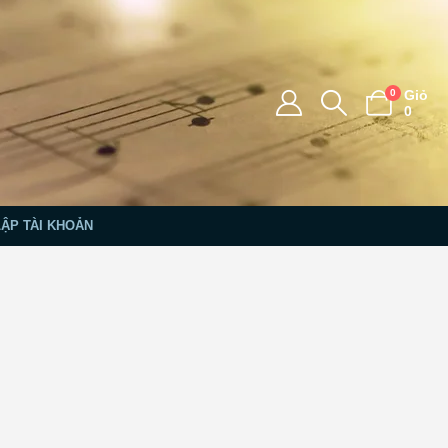
0
Giỏ
0
LẬP TÀI KHOẢN