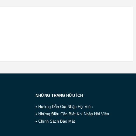
NHỮNG TRANG HỮU ÍCH
• Hướng Dẫn Gia Nhập Hội Viên
• Những Điều Cần Biết Khi Nhập Hội Viên
• Chính Sách Bảo Mật