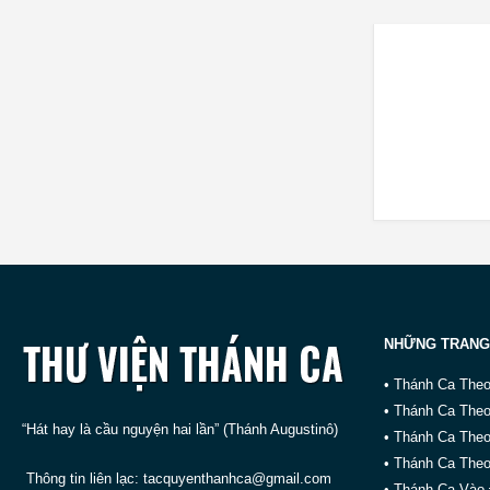
NHỮNG TRANG
• Thánh Ca The
• Thánh Ca The
“Hát hay là cầu nguyện hai lần” (Thánh Augustinô)
• Thánh Ca The
• Thánh Ca Theo
Thông tin liên lạc:
tacquyenthanhca@gmail.com
• Thánh Ca Vào