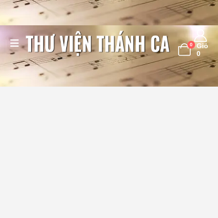
0
Giỏ
0