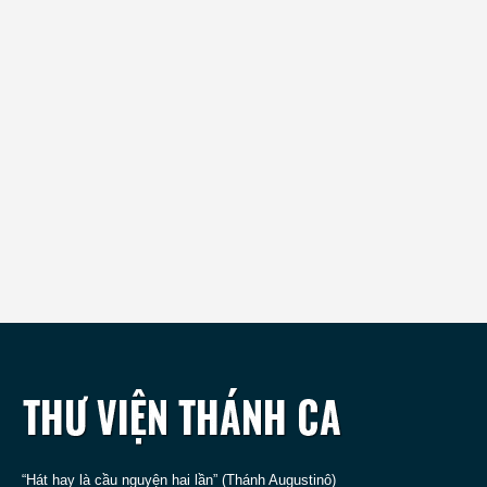
“Hát hay là cầu nguyện hai lần” (Thánh Augustinô)