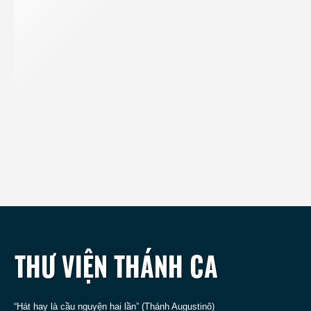
“Hát hay là cầu nguyện hai lần” (Thánh Augustinô)