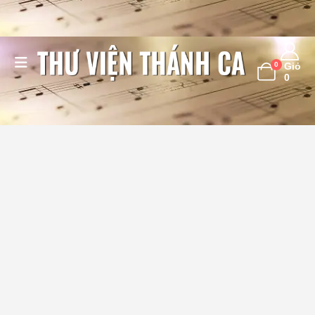
0
Giỏ
0