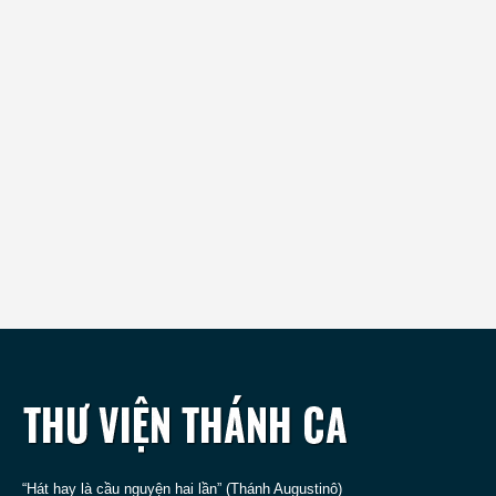
“Hát hay là cầu nguyện hai lần” (Thánh Augustinô)