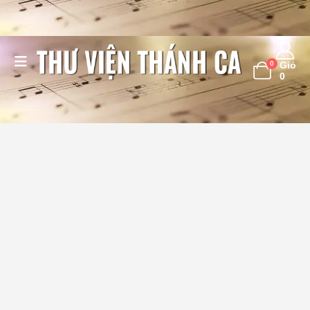
0
Giỏ
0