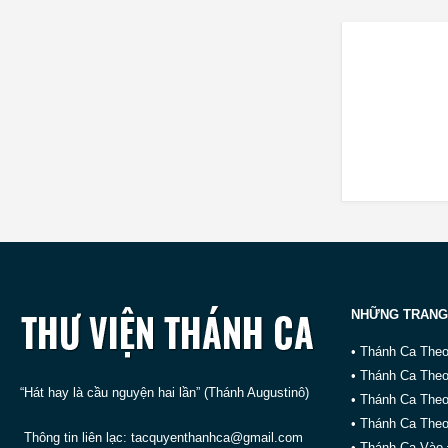
NHỮNG TRANG
• Thánh Ca The
• Thánh Ca The
“Hát hay là cầu nguyện hai lần” (Thánh Augustinô)
• Thánh Ca The
• Thánh Ca Theo
Thông tin liên lạc:
tacquyenthanhca@gmail.com
• Thánh Ca Vào