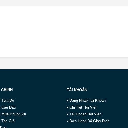
 CHÍNH
TÀI KHOẢN
o Tựa Đề
• Đăng Nhập Tài Khoản
o Câu Đầu
• Chi Tiết Hội Viên
o Mùa Phụng Vụ
• Tài Khoản Hội Viên
 Tác Giả
• Đơn Hàng Đã Giao Dịch
 Đời