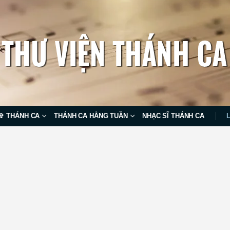
✞ THÁNH CA
THÁNH CA HẰNG TUẦN
NHẠC SĨ THÁNH CA