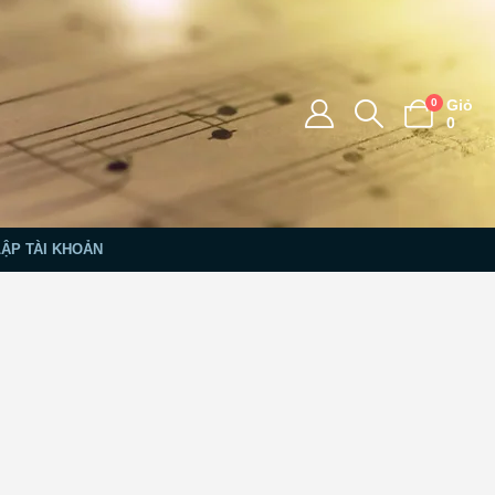
0
Giỏ
0
LẬP TÀI KHOẢN