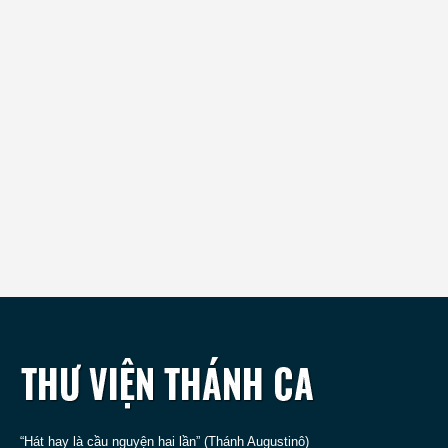
“Hát hay là cầu nguyện hai lần” (Thánh Augustinô)