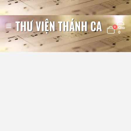
0
Giỏ
0