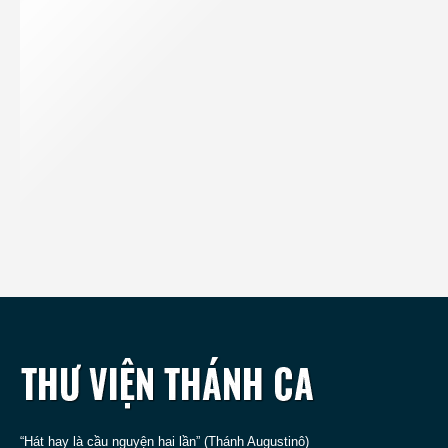
“Hát hay là cầu nguyện hai lần” (Thánh Augustinô)