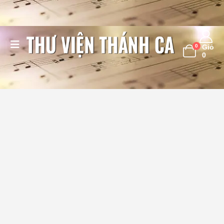
0
Giỏ
0