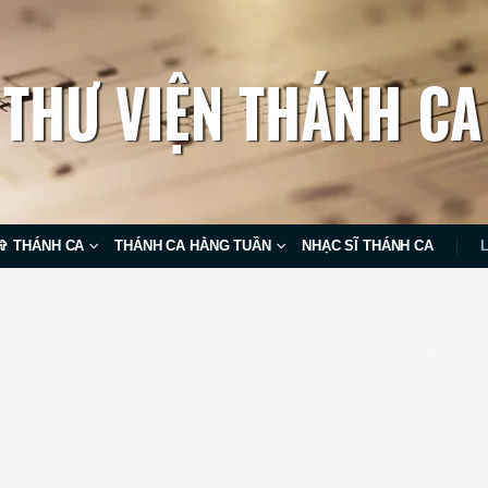
✞ THÁNH CA
THÁNH CA HẰNG TUẦN
NHẠC SĨ THÁNH CA