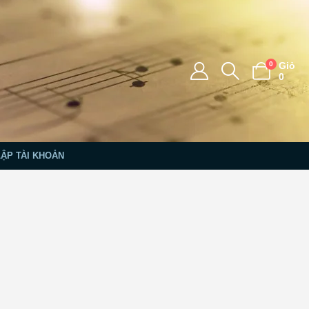
0
Giỏ
0
LẬP TÀI KHOẢN