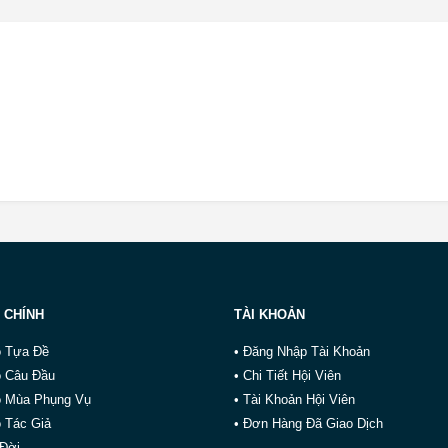
 CHÍNH
TÀI KHOẢN
o Tựa Đề
• Đăng Nhập Tài Khoản
o Câu Đầu
• Chi Tiết Hội Viên
o Mùa Phụng Vụ
• Tài Khoản Hội Viên
 Tác Giả
• Đơn Hàng Đã Giao Dịch
 Đời