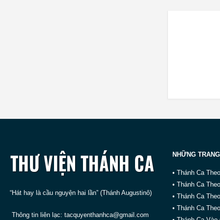
NHỮNG TRANG
• Thánh Ca The
• Thánh Ca The
“Hát hay là cầu nguyện hai lần” (Thánh Augustinô)
• Thánh Ca The
• Thánh Ca Theo
Thông tin liên lạc:
tacquyenthanhca@gmail.com
• Thánh Ca Vào