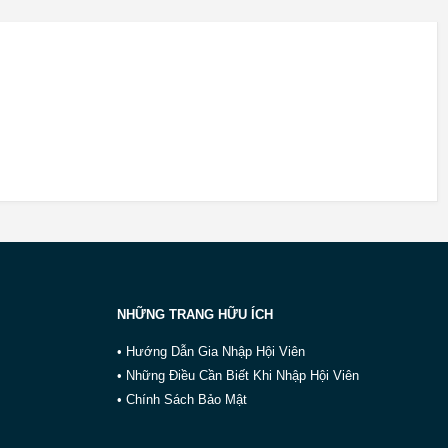
NHỮNG TRANG HỮU ÍCH
• Hướng Dẫn Gia Nhập Hội Viên
• Những Điều Cần Biết Khi Nhập Hội Viên
• Chính Sách Bảo Mật