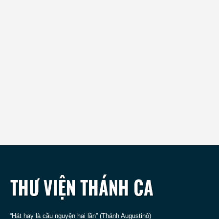
“Hát hay là cầu nguyện hai lần” (Thánh Augustinô)