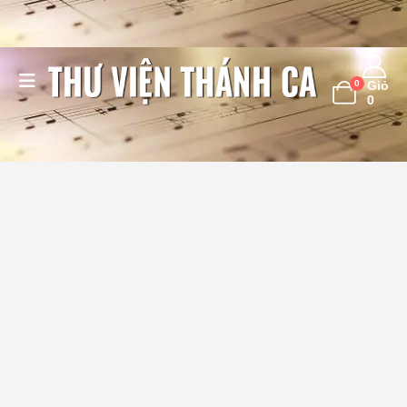
0
Giỏ
0