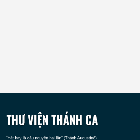
“Hát hay là cầu nguyện hai lần” (Thánh Augustinô)