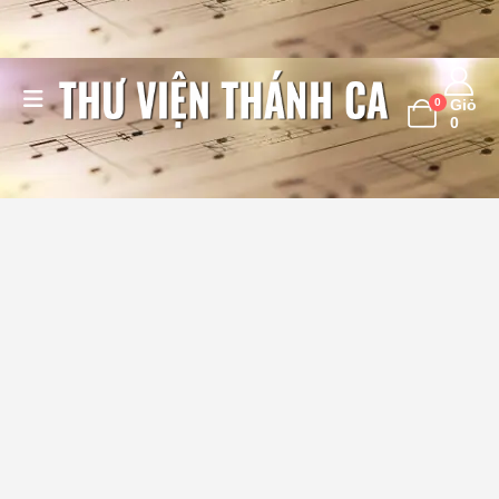
0
Giỏ
0