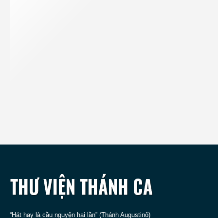
“Hát hay là cầu nguyện hai lần” (Thánh Augustinô)