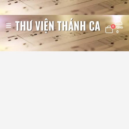
0
Giỏ
0